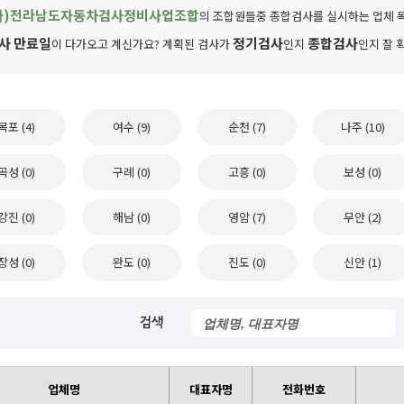
사)전라남도자동차검사정비사업조합
의 조합원들중 종합검사를 실시하는 업체 
사 만료일
정기검사
종합검사
이 다가오고 계신가요? 계획된 검사가
인지
인지 잘 
목포 (4)
여수 (9)
순천 (7)
나주 (10)
곡성 (0)
구례 (0)
고흥 (0)
보성 (0)
강진 (0)
해남 (0)
영암 (7)
무안 (2)
장성 (0)
완도 (0)
진도 (0)
신안 (1)
업체명
대표자명
전화번호