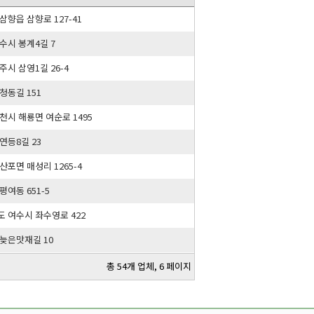
삼향읍 삼향로 127-41
수시 봉계4길 7
주시 삼영1길 26-4
청동길 151
천시 해룡면 여순로 1495
연등8길 23
산포면 매성리 1265-4
평여동 651-5
 여수시 좌수영로 422
늦은맛재길 10
총 54개 업체, 6 페이지