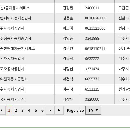
경신1급자동차서비스
김경환
2468811
무안군 
)그린웨이자동차공업사
김용춘
0616828113
전남 여
나주자동차공업사
이도경
0613323060
전남 나
)나주청동자동차공업사
김영준
3341888
나주시 
)남순천현대자동차서비스
김무현
0618110711
전남 순
동성자동차공업사
김욱성
6632222
여수시 
산포자동차공업사
박정남
3371474
나주시 
신여천자동차공업사
서천식
6855773
여수시 
여수자동차공업사
김부성
6531115
전라남도
한국자동차서비스
나상두
3320000
나주시 
1
2
3
4
5
6
Page size: